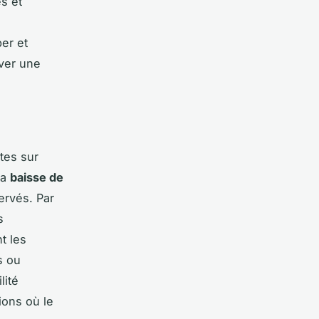
es et
per et
rver une
tes sur
La
baisse de
ervés. Par
s
t les
s ou
lité
ions où le