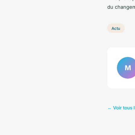
du changeme
Actu
M
← Voir tous l