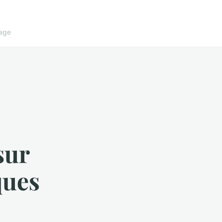
age
sur
ques