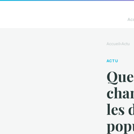
Acc
Accueil
›
Actu
ACTU
Quel
cha
les 
popu