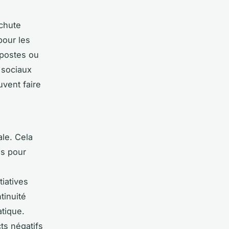
chute
pour les
postes ou
 sociaux
uvent faire
ale. Cela
es pour
tiatives
tinuité
tique.
cts négatifs