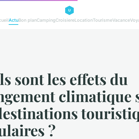
ueil
Actu
Bon plan
Camping
Croisiere
Location
Tourisme
Vacance
Voy
s sont les effets du
ngement climatique 
destinations touristi
laires ?