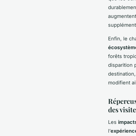
durablement
augmentent 
supplémenta
Enfin, le 
écosystème
forêts tropi
disparition 
destination,
modifient a
Répercuss
des visit
Les
impacts
l’
expérience