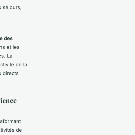
 séjours,
e des
ns et les
es. La
ctivité de la
s directs
rience
nsformant
tivités de