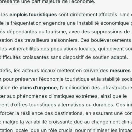
présente une part majeure de l’économie.
, les
emplois touristiques
sont directement affectés. Une 
e la fréquentation engendre une instabilité économique 
s dépendantes du tourisme, avec des suppressions de 
sation des travailleurs saisonniers. Ces bouleversements
les vulnérabilités des populations locales, qui doivent so
ifficultés croissantes sans dispositif de soutien adapté.
défis, les acteurs locaux mettent en œuvre des
mesures
n
pour préserver l’économie touristique et la stabilité soci
éation de
plans d’urgence
, l’amélioration des infrastructur
ter aux phénomènes climatiques extrêmes, ainsi que le
nt d’offres touristiques alternatives ou durables. Ces ini
nforcer la résilience des destinations, en assurant une con
malgré la variabilité croissante due au changement clima
ptation locale joue un rôle crucial pour minimiser les impa