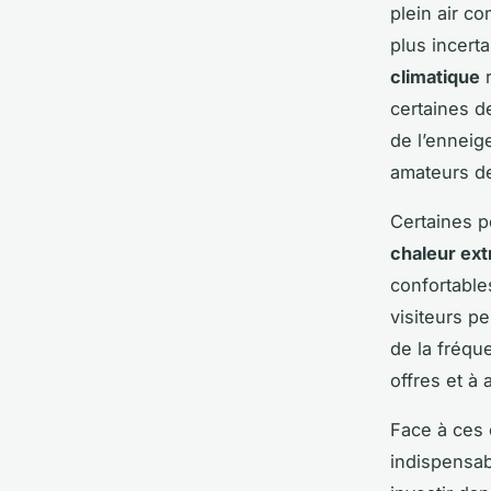
plein air c
plus incerta
climatique
r
certaines d
de l’enneig
amateurs de
Certaines p
chaleur ex
confortables
visiteurs p
de la fréqu
offres et à 
Face à ces 
indispensabl