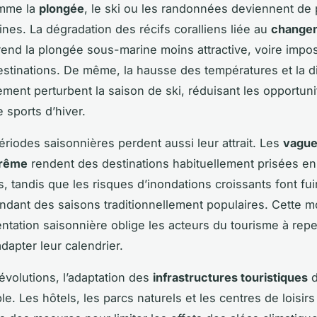
omme la
plongée
, le ski ou les randonnées deviennent de 
ines. La dégradation des récifs coralliens liée au
change
end la plongée sous-marine moins attractive, voire impo
estinations. De même, la hausse des températures et la d
ement perturbent la saison de ski, réduisant les opportuni
 sports d’hiver.
ériodes saisonnières perdent aussi leur attrait. Les
vague
trême
rendent des destinations habituellement prisées en
, tandis que les risques d’inondations croissants font fui
endant des saisons traditionnellement populaires. Cette mo
entation saisonnière oblige les acteurs du tourisme à rep
adapter leur calendrier.
évolutions, l’adaptation des
infrastructures touristiques
d
e. Les hôtels, les parcs naturels et les centres de loisirs