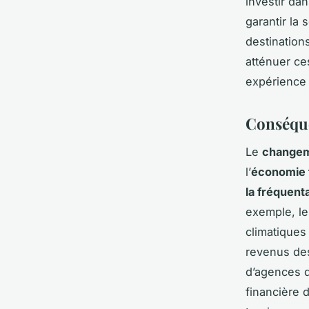
investir da
garantir la 
destination
atténuer ce
expérience 
Conséque
Le
changem
l’
économie 
la fréquent
exemple, le
climatiques 
revenus des
d’agences d
financière 