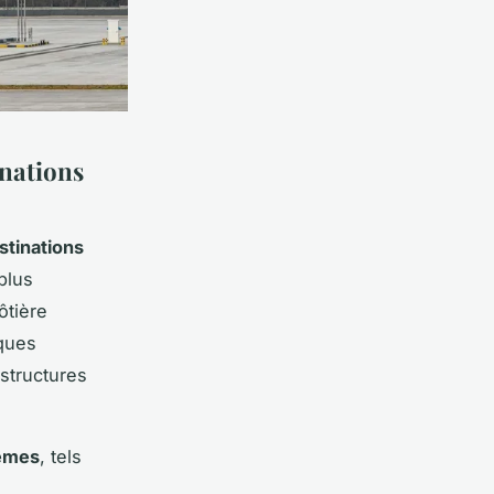
inations
stinations
 plus
ôtière
iques
structures
rêmes
, tels