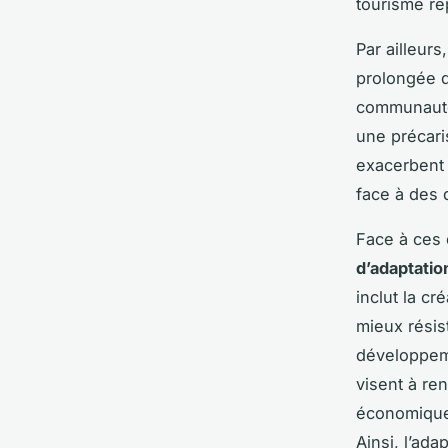
tourisme re
Par ailleurs
prolongée d
communauté
une précari
exacerbent 
face à des d
Face à ces 
d’adaptatio
inclut la cr
mieux résis
développeme
visent à re
économique 
Ainsi, l’ada