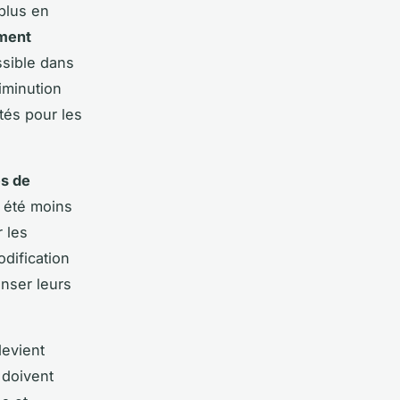
plus en
ment
ssible dans
iminution
tés pour les
s de
 été moins
r les
dification
enser leurs
evient
 doivent