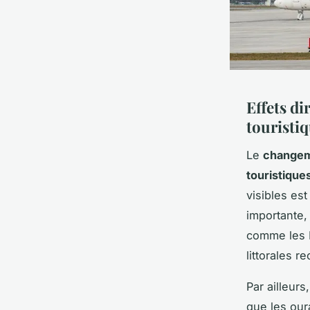
Effets d
touristi
Le
changem
touristique
visibles est
importante,
comme les M
littorales 
Par ailleurs, 
que les our