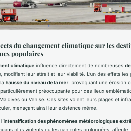
irects du changement climatique sur les dest
ques populaires
ent climatique
influence directement de nombreuses
de
s
, modifiant leur attrait et leur viabilité. L’un des effets les
 la
hausse du niveau de la mer
, provoquant une érosion c
 particulièrement préoccupante pour des lieux emblémat
aldives ou Venise. Ces sites voient leurs plages et infra
reculer, menaçant ainsi leur existence même.
l’
intensification des phénomènes météorologiques ext
agans plus violents ou les canicules prolongées, affecte