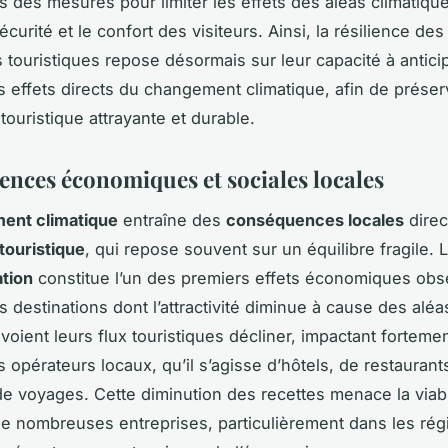
ns des mesures pour limiter les effets des aléas climatiqu
sécurité et le confort des visiteurs. Ainsi, la résilience des
s touristiques repose désormais sur leur capacité à antici
s effets directs du changement climatique, afin de prése
touristique attrayante et durable.
nces économiques et sociales locales
ent climatique
entraîne des
conséquences locales
direc
touristique
, qui repose souvent sur un équilibre fragile. 
ation
constitue l’un des premiers effets économiques obs
s destinations dont l’attractivité diminue à cause des aléa
voient leurs flux touristiques décliner, impactant fortemen
 opérateurs locaux, qu’il s’agisse d’hôtels, de restaurant
e voyages. Cette diminution des recettes menace la viabi
de nombreuses entreprises, particulièrement dans les rég