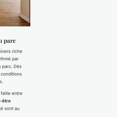
u parc
ivers riche
ythmé par
u parc. Dès
 conditions
e.
aille entre
n-être
té sont au