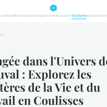
ueil
Actu
Bon plan
Camping
Croisiere
Location
Tourisme
Vacance
Voy
sme
gée dans l'Univers d
val : Explorez les
ères de la Vie et du
ail en Coulisses