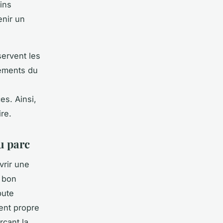
ins
enir un
servent les
sements du
s. Ainsi,
re.
u parc
vrir une
 bon
bute
ent propre
rçant la