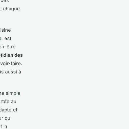
 des
de chaque
isine
e, est
en-être
tidien des
oir-faire.
is aussi à
une simple
ortée au
dapté et
ur qui
t la