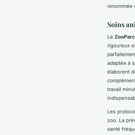
renommée d
Soins ani
Le
ZooParc
rigoureux e
parfaitemen
adaptée à s
élaborent d
compléments
travail minu
indispensab
Les protoco
zoo. La pré
santé fréqu