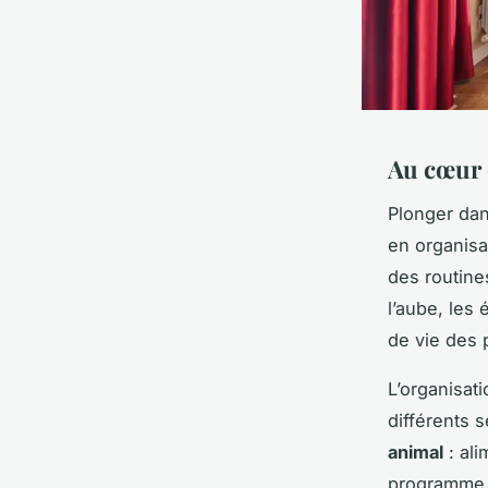
Au cœur 
Plonger da
en organisa
des routine
l’aube, les
de vie des 
L’organisat
différents 
animal
: ali
programme