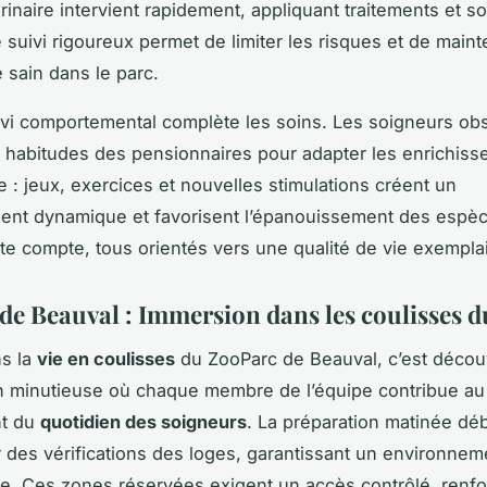
rinaire intervient rapidement, appliquant traitements et so
 suivi rigoureux permet de limiter les risques et de maint
sain dans le parc.
uivi comportemental complète les soins. Les soigneurs ob
t habitudes des pensionnaires pour adapter les enrichis
e : jeux, exercices et nouvelles stimulations créent un
nt dynamique et favorisent l’épanouissement des espèce
e compte, tous orientés vers une qualité de vie exemplai
de Beauval : Immersion dans les coulisses d
ns la
vie en coulisses
du ZooParc de Beauval, c’est décou
n minutieuse où chaque membre de l’équipe contribue au
nt du
quotidien des soigneurs
. La préparation matinée dé
 des vérifications des loges, garantissant un environnem
ire. Ces zones réservées exigent un accès contrôlé, renfo