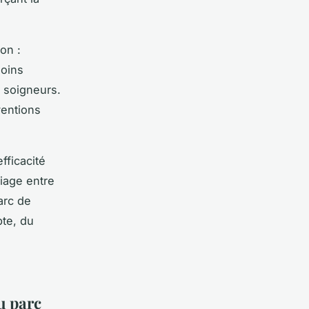
on :
soins
s soigneurs.
ventions
fficacité
iage entre
arc de
te, du
u parc