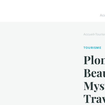
Acc
Accueil
›
Touri
TOURISME
Plon
Beau
Myst
Trav