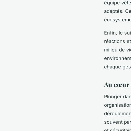
équipe vété
adaptés. Ce
écosystème 
Enfin, le s
réactions e
milieu de vi
environneme
chaque gest
Au cœur 
Plonger da
organisatio
dérouleme
souvent par
et sécurita