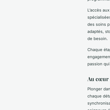
L’accès aux
spécialisées
des soins p
adaptés, st
de besoin.
Chaque ét
engagement 
passion qui
Au cœur 
Plonger da
chaque déta
synchronisa