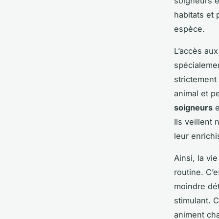
soigneurs é
habitats et
espèce.
L’accès aux
spécialement
strictement
animal et p
soigneurs
e
Ils veillen
leur enrich
Ainsi, la v
routine. C’
moindre dét
stimulant. 
animent cha