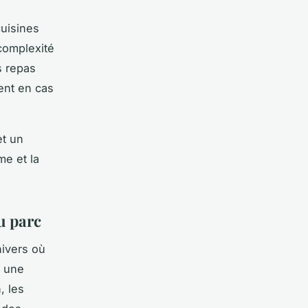
cuisines
 complexité
s repas
ent en cas
et un
me et la
u parc
ivers où
 une
, les