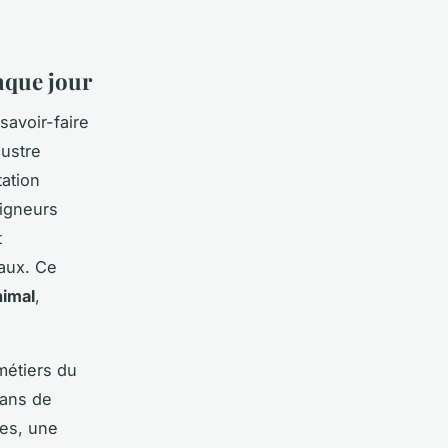
haque jour
savoir-faire
lustre
ation
oigneurs
t
maux. Ce
nimal
,
métiers du
lans de
mes, une