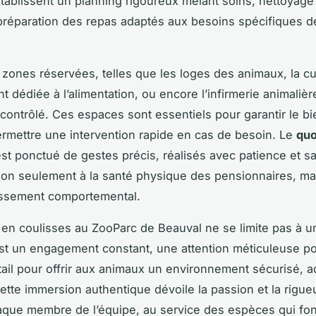
tablissent un planning rigoureux mêlant soins, nettoyage
 préparation des repas adaptés aux besoins spécifiques 
 zones réservées, telles que les loges des animaux, la cu
 dédiée à l’alimentation, ou encore l’infirmerie animalièr
 contrôlé. Ces espaces sont essentiels pour garantir le bi
ermettre une intervention rapide en cas de besoin. Le
quo
st ponctué de gestes précis, réalisés avec patience et sav
t non seulement à la santé physique des pensionnaires, ma
issement comportemental.
ie en coulisses au ZooParc de Beauval ne se limite pas à 
est un engagement constant, une attention méticuleuse p
ail pour offrir aux animaux un environnement sécurisé, a
Cette immersion authentique dévoile la passion et la rigue
que membre de l’équipe, au service des espèces qui fon